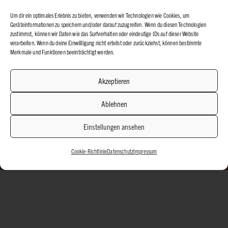
Um dir ein optimales Erlebnis zu bieten, verwenden wir Technologien wie Cookies, um
Geräteinformationen zu speichern und/oder darauf zuzugreifen. Wenn du diesen Technologien
zustimmst, können wir Daten wie das Surfverhalten oder eindeutige IDs auf dieser Website
verarbeiten. Wenn du deine Einwillligung nicht erteilst oder zurückziehst, können bestimmte
Merkmale und Funktionen beeinträchtigt werden.
Akzeptieren
Ablehnen
Einstellungen ansehen
Cookie-Richtlinie
Datenschutz
Impressum