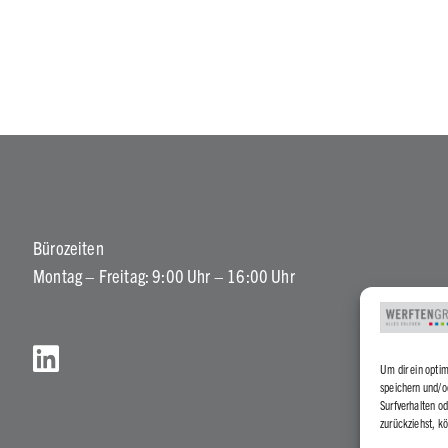
Bürozeiten
Montag – Freitag: 9:00 Uhr – 16:00 Uhr
Um dir ein opti
speichern und/o
Surfverhalten od
zurückziehst, k