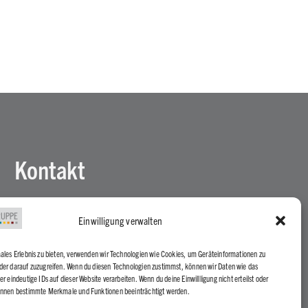
Kontakt
Werftengruppe GmbH
Einwilligung verwalten
Schinkelstraße 7, 31137 Hildesheim
males Erlebnis zu bieten, verwenden wir Technologien wie Cookies, um Geräteinformationen zu
05121 28 29 40 00
der darauf zuzugreifen. Wenn du diesen Technologien zustimmst, können wir Daten wie das
er eindeutige IDs auf dieser Website verarbeiten. Wenn du deine Einwillligung nicht erteilst oder
info@werftengruppe.de
önnen bestimmte Merkmale und Funktionen beeinträchtigt werden.