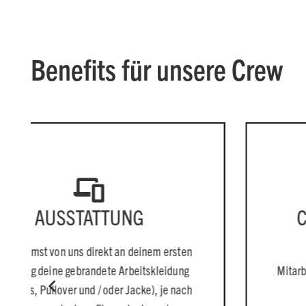
Benefits für unsere Crew
TTUNG
CORPORATE B
rekt an deinem ersten
Mehr als 7.900 a
ndete Arbeitskleidung
Mitarbeitendenrabatte erhä
 / oder Jacke), je nach
Vorteilsplatt