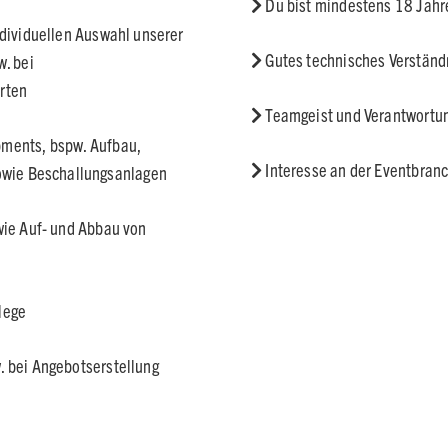
Du bist mindestens 18 Jahre
ndividuellen Auswahl unserer
Gutes technisches Verständ
w. bei
rten
Teamgeist und Verantwortu
pments, bspw. Aufbau,
Interesse an der Eventbran
sowie Beschallungsanlagen
wie Auf- und Abbau von
flege
. bei Angebotserstellung