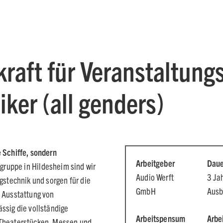
raft für Veranstaltung
ker (all genders)
 Schiffe, sondern
Arbeitgeber
Daue
ngruppe in Hildesheim sind wir
Audio Werft
3 Ja
gstechnik und sorgen für die
GmbH
Ausb
e Ausstattung von
ssig die vollständige
Arbeitspensum
Arbe
 Theaterstücken, Messen und