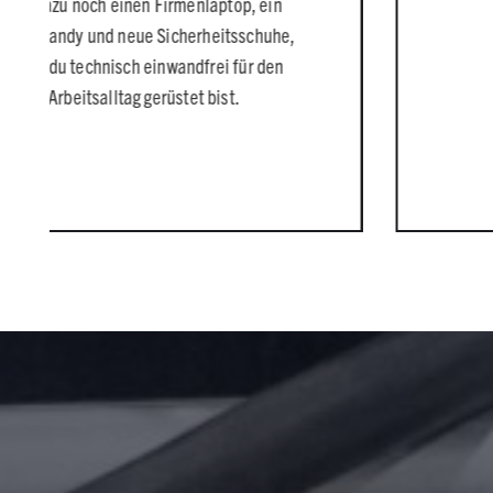
 Firmenlaptop, ein
 Sicherheitsschuhe,
inwandfrei für den
erüstet bist.