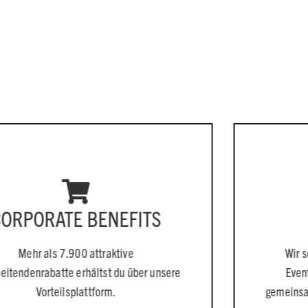
ENEFITS
TEAMKULT
ttraktive
Wir schätzen uns wert, sin
ltst du über unsere
Eventmacher:innen und fei
form.
gemeinsam – ob beim Grillen o