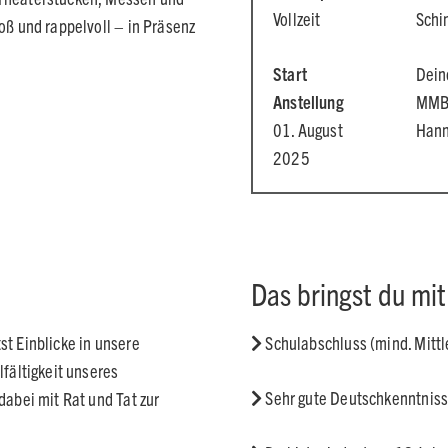
Vollzeit
Schi
oß und rappelvoll – in Präsenz
Start
Dein
Anstellung
MMBb
01. August
Hann
2025
Das bringst du mit
st Einblicke in unsere
Schulabschluss (mind. Mittle
lfältigkeit unseres
Sehr gute Deutschkenntnis
dabei mit Rat und Tat zur