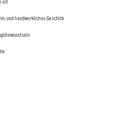
 alt
nis und handwerkliches Geschick
ngsbewusstsein
che